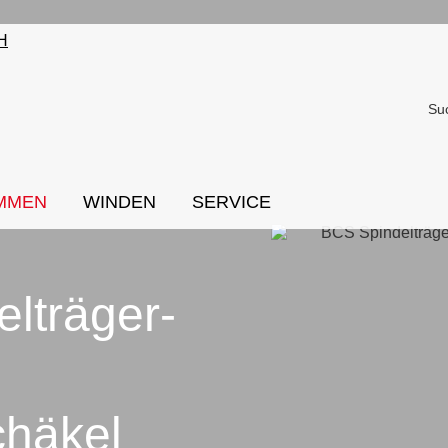
Su
MMEN
WINDEN
SERVICE
elträger-
häkel