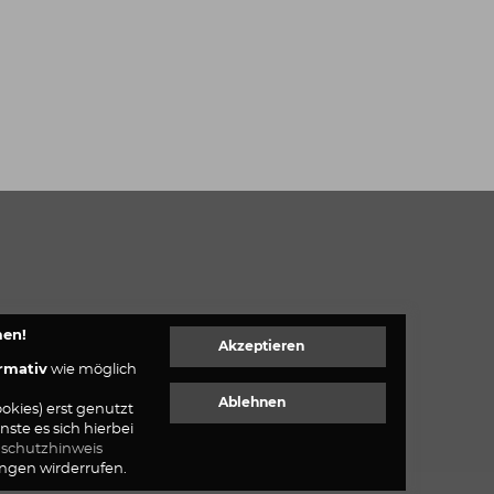
men!
rmativ
wie möglich
okies) erst genutzt
te es sich hierbei
schutzhinweis
ungen wirderrufen.