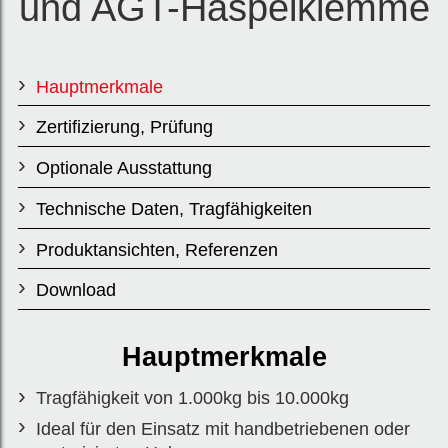
und AGT-Haspelklemme
Auswahl an
Trägerflanschb
Hauptmerkmale
reiten.
Zertifizierung, Prüfung
Optionale Ausstattung
Rollklem
Technische Daten, Tragfähigkeiten
me
Produktansichten, Referenzen
Modell AP
Download
T
Hauptmerkmale
Haspelkle
Tragfähigkeit von 1.000kg bis 10.000kg
Ideal für den Einsatz mit handbetriebenen oder
mme