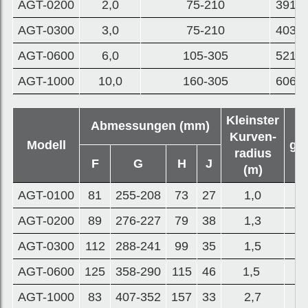
AGT-0200
2,0
75-210
391
AGT-0300
3,0
75-210
403
AGT-0600
6,0
105-305
521
AGT-1000
10,0
160-305
606
Kleinster
Abmessungen (mm)
Ne
Kurven-
Modell
ge
radius
(
F
G
H
J
(m)
AGT-0100
81
255-208
73
27
1,0
1
AGT-0200
89
276-227
79
38
1,3
1
AGT-0300
112
288-241
99
35
1,5
2
AGT-0600
125
358-290
115
46
1,5
4
AGT-1000
83
407-352
157
33
2,7
1