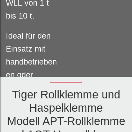
WLL von 1 t
bis 10 t.
Ideal für den
Einsatz mit
handbetrieben
en oder
motorisierten
Tiger Rollklemme und
Hebezeugen.
Haspelklemme
Modell APT-Rollklemme
Große