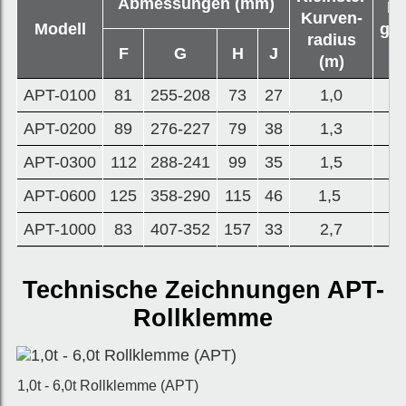
Abmessungen (mm)
Ne
Kurven-
Modell
gew
radius
(
F
G
H
J
(m)
APT-0100
81
255-208
73
27
1,0
APT-0200
89
276-227
79
38
1,3
1
APT-0300
112
288-241
99
35
1,5
2
APT-0600
125
358-290
115
46
1,5
3
APT-1000
83
407-352
157
33
2,7
1
Technische Zeichnungen APT-
Rollklemme
1,0t - 6,0t Rollklemme (APT)