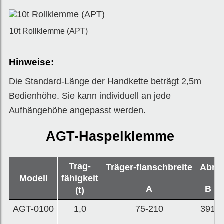
10t Rollklemme (APT)
Hinweise:
Die Standard-Länge der Handkette beträgt 2,5m
Bedienhöhe. Sie kann individuell an jede
Aufhängehöhe angepasst werden.
AGT-Haspelklemme
Trag-
Träger-flanschbreite
Abme
Modell
fähigkeit
A
B
(t)
AGT-0100
1,0
75-210
391