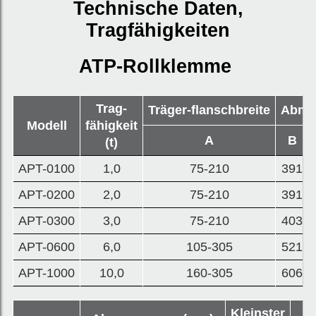
Technische Daten,
Tragfähigkeiten
ATP-Rollklemme
Trag-
Träger-flanschbreite
Abme
Modell
fähigkeit
A
B
(t)
APT-0100
1,0
75-210
391
APT-0200
2,0
75-210
391
APT-0300
3,0
75-210
403
APT-0600
6,0
105-305
521
APT-1000
10,0
160-305
606
Kleinster