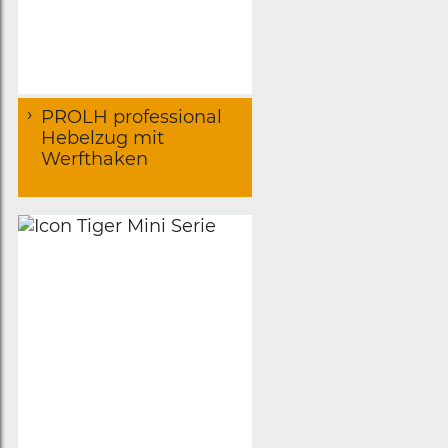
PROLH professional
Hebelzug mit
Werfthaken