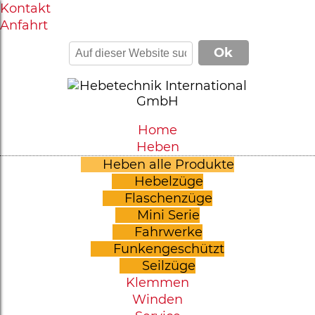
Kontakt
Anfahrt
Home
Heben
Heben alle Produkte
Hebelzüge
Flaschenzüge
Mini Serie
Fahrwerke
Funkengeschützt
Seilzüge
Klemmen
Winden