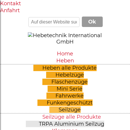
Kontakt
Anfahrt
Home
Heben
Heben alle Produkte
Hebelzüge
Flaschenzüge
Mini Serie
Fahrwerke
Funkengeschützt
Seilzüge
Seilzüge alle Produkte
TRPA Aluminium Seilzug