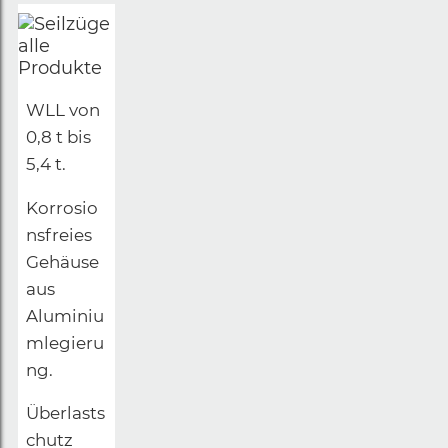
WLL von
0,8 t bis
5,4 t.
Korrosio
nsfreies
Gehäuse
aus
Aluminiu
mlegieru
ng.
Überlasts
chutz