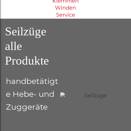
Klemmen
Winden
Service
Seilzüge
alle
Produkte
handbetätigt
e Hebe- und
Zuggeräte