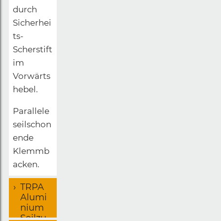
durch
Sicherhei
ts-
Scherstift
im
Vorwärts
hebel.
Parallele
seilschon
ende
Klemmb
acken.
TRPA
Alumi
nium
Seilzu