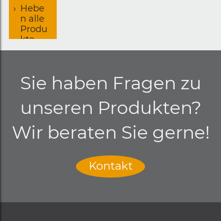
g
Hebe
n alle
Produ
kte
Sie haben Fragen zu
unseren Produkten?
Wir beraten Sie gerne!
Kontakt