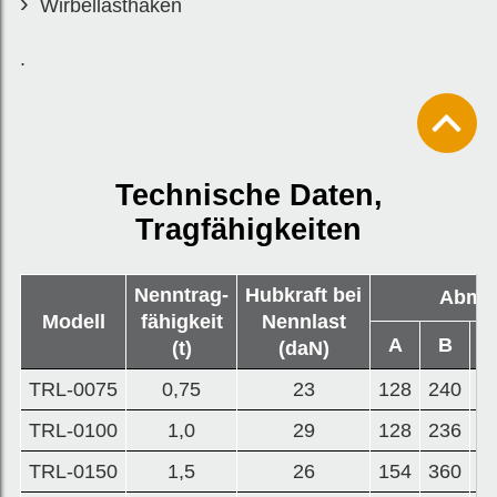
Wirbellasthaken
.
Technische Daten,
Tragfähigkeiten
Nenntrag-
Hubkraft bei
Abme
Modell
fähigkeit
Nennlast
A
B
(t)
(daN)
TRL-0075
0,75
23
128
240
2
TRL-0100
1,0
29
128
236
2
TRL-0150
1,5
26
154
360
3