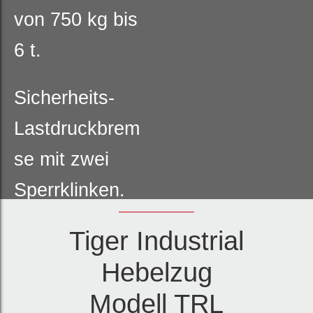
von 750 kg bis
6 t.
Sicherheits-
Lastdruckbrem
se mit zwei
Sperrklinken.
Tiger Industrial
Einhändig
Hebelzug
bedienbare
Freilauffunktio
Modell TRL