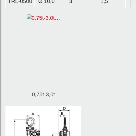
TRL-0500
Ø 10,0
3
1,5
2
0,75t-3,0t