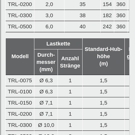
TRL-0200
2,0
35
154
360
3
TRL-0300
3,0
38
182
360
4
TRL-0500
6,0
40
242
360
5
Lastkette
Standard-Hub-
Ei
Durch-
Modell
höhe
ge
Anzahl
messer
(m)
(
Stränge
(mm)
TRL-0075
Ø 6,3
1
1,5
TRL-0100
Ø 6,3
1
1,5
TRL-0150
Ø 7,1
1
1,5
1
TRL-0200
Ø 7,1
1
1,5
1
TRL-0300
Ø 10,0
1
1,5
1